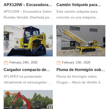
APX120W – Excavadora
Camión Volquete para
APX120W – Excavadora Sobre
Este camión volquete para
Sobre Ruedas Versátil,
Concreto
Ruedas Versátil, Diseñada para
concreto es una máquina
Diseñada para un
un Rendimiento Superior
robusta y versátil diseñada
Rendimiento Superior
para el transporte eficiente y la
colocación precisa de concreto
premezclado en obras de
construcción desafiantes.
Combinando la durabilidad de
un volquete pesado con la
February 24th, 2026
February 13th, 2026
precisión de un sistema de
Cargador compacto de
Pluma de Hormigón sobre
vertido, este vehículo es la
solución ideal para cimientos,
ATLAPEX ha presentado
Pluma de Hormigón sobre
orugas ATLAPEX SKB70:
Orugas – Altura de Vertido
losas y proyectos de
oficialmente el minicargador de
Orugas – Altura de Vertido de
potencia compacta para
de 10 a 30 Metros
infraestructura.
orugas SKB70, una máquina
10 a 30 Metros
eficiencia en espacios
compacta y versátil diseñada
reducidos
para aumentar la productividad
en sitios de trabajo confinados