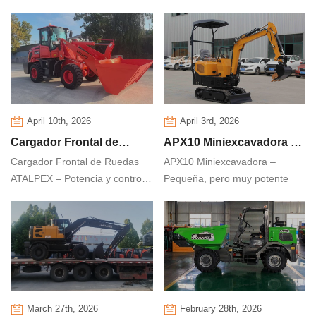
Producto
contratistas individuales
Introducción del Producto
individuales
April 10th, 2026
April 3rd, 2026
Cargador Frontal de
APX10 Miniexcavadora –
Cargador Frontal de Ruedas
APX10 Miniexcavadora –
Ruedas ATALPEX –
Pequeña, pero muy
ATALPEX – Potencia y control
Pequeña, pero muy potente
Potencia y control en
potente
en cada movimiento
cada movimiento
March 27th, 2026
February 28th, 2026