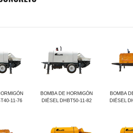
Salida máxima
Salida máx
50 M³/H
60 M³/H
a
Presión máxima
Presión má
11 MPA
12.5 MPA
Fuerza
Fuerza
82 KW
129 KW
HORMIGÓN
BOMBA DE HORMIGÓN
BOMBA D
T40-11-76
DIÉSEL DHBT50-11-82
DIÉSEL D
Máximo rendimiento
Máximo ren