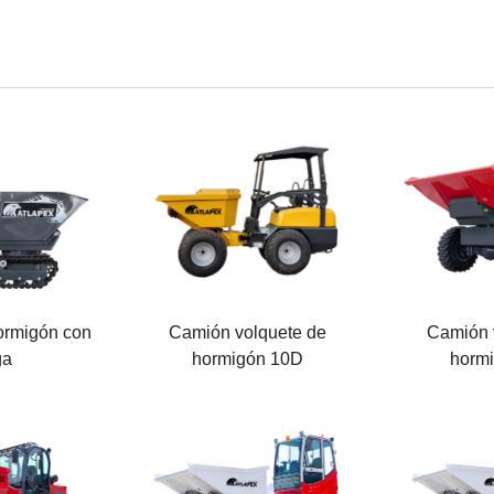
hopper
Capacidad del cubo
Capacidad d
0,65 M³
1.6 M³
al
Potencia del motor
Potencia de
29 KW
37 KW
uina
Carga nominal
Carga nomi
1300 KG
2000 KG
ormigón con
Camión volquete de
Camión 
ga
hormigón 10D
horm
cubo
Capacidad del cubo
Capacidad d
2.5 M³
2.5 M³