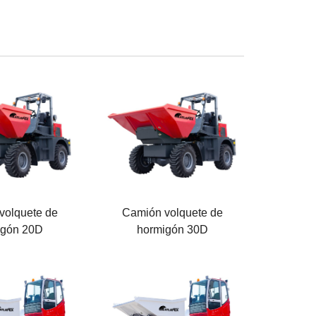
el cubo
Capacidad del cubo
1.6 M³
l motor
Potencia del motor
36.8 KW
nal
Carga nominal
3000KG
volquete de
Camión volquete de
igón 20D
hormigón 30D
el cubo
Capacidad del cubo
3 M³