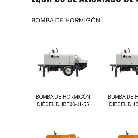
BOMBA DE HORMIGÓN
Salida máxima
Salida máxima
30 M³/H
40 M³/H
Presión máxima
Presión máxim
11 MPA
11 MPA
Fuerza
Fuerza
55 KW
76 KW
BOMBA DE HORMIGÓN
BOMBA DE 
DIÉSEL DHBT30-11-55
DIÉSEL DHB
Salida máxima
Salida máxima