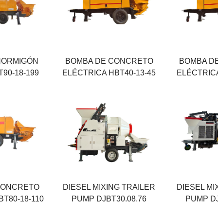
40 M³/H
50 M³/H
a
Máxima presión
Máxima pre
13 MPA
11 MPA
Potencia del motor
Potencia de
45 KW
55 KW
HORMIGÓN
BOMBA DE CONCRETO
BOMBA D
90-18-199
ELÉCTRICA HBT40-13-45
ELÉCTRICA
iento
Poder
Poder
76 KW
82 KW
n
Salida
Salida
35 M³/H
38M³/H
otor
Presión de descarga
Presión de 
8 MPA
10 MPA
CONCRETO
DIESEL MIXING TRAILER
DIESEL MI
T80-18-110
PUMP DJBT30.08.76
PUMP DJ