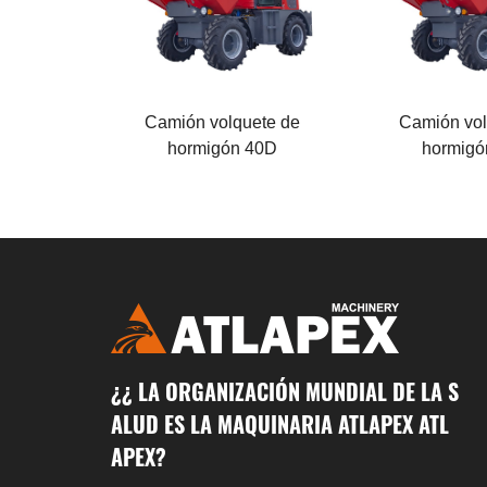
Potencia del motor
Potencia del m
36.8 KW
76 KW
Carga nominal
Carga nominal
4000KG
5000 KG
Camión volquete de
Camión vol
hormigón 40D
hormigó
¿¿ LA ORGANIZACIÓN MUNDIAL DE LA S
ALUD ES LA MAQUINARIA ATLAPEX ATL
APEX?