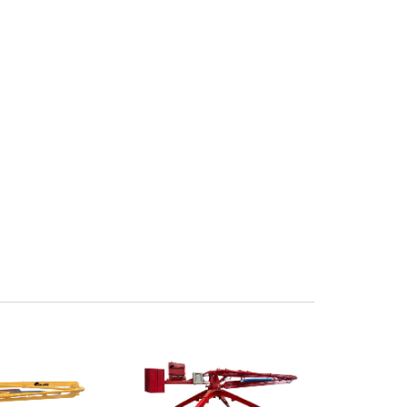
 radio
Posición del radio
20.5 M