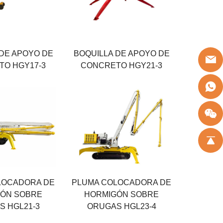
 sistema
Presión del sistema
30 MPA
l motor
Potencia del motor
5.5 KW
 DE APOYO DE
BOQUILLA DE APOYO DE
O HGY17-3
CONCRETO HGY21-3
 radio
Posición del radio
22.5 M
 sistema
Presión del sistema
32 MPA
Fuerza
LOCADORA DE
PLUMA COLOCADORA DE
67 KW
ÓN SOBRE
HORMIGÓN SOBRE
S HGL21-3
ORUGAS HGL23-4