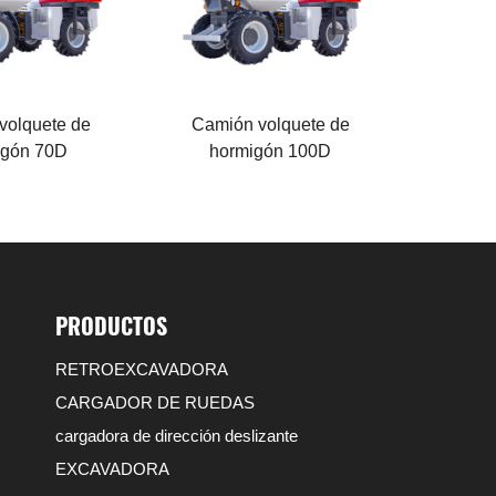
l motor
Potencia del motor
91 KW
nal
Carga nominal
10000 KG
volquete de
Camión volquete de
igón 70D
hormigón 100D
PRODUCTOS
RETROEXCAVADORA
CARGADOR DE RUEDAS
cargadora de dirección deslizante
EXCAVADORA