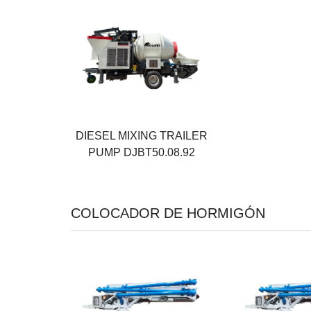
Poder
92 KW
Salida
45 M³/H
Presión de descarga
8 MPA
DIESEL MIXING TRAILER
PUMP DJBT50.08.92
COLOCADOR DE HORMIGÓN
Posición del radio
Posición del ra
11.6 M
13.5 M