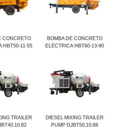
60 M³/H
sión
Máxima presión
13 MPA
l motor
Potencia del motor
90 KW
E CONCRETO
BOMBA DE CONCRETO
 HBT50-11-55
ELÉCTRICA HBT60-13-90
Poder
88 KW
Salida
43 M³/H
descarga
Presión de descarga
10 MPA
XING TRAILER
DIESEL MIXING TRAILER
BT40.10.82
PUMP DJBT50.10.88