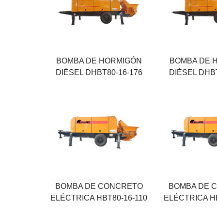
80 M³/H
90 M³/H
Presión máxima
Presión máxim
16 MPA
18 MPA
Fuerza
Fuerza
176 KW
199 KW
BOMBA DE HORMIGÓN
BOMBA DE 
DIÉSEL DHBT80-16-176
DIÉSEL DHBT
Máximo rendimiento
Máximo rendim
80 M³/H
80 M³/H
Máxima presión
Máxima presió
16 MPA
18 MPA
Potencia del motor
Potencia del m
110 KW
110 KW
BOMBA DE CONCRETO
BOMBA DE 
ELÉCTRICA HBT80-16-110
ELÉCTRICA HB