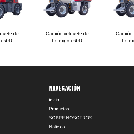
otor
Potencia del motor
Potencia de
76 KW
85 KW
Carga nominal
Carga nomi
6000 KG
7000 KG
quete de
Camión volquete de
Camión 
n 50D
hormigón 60D
horm
NAVEGACIÓN
inicio
Productos
SOBRE NOSOTROS
Noticias