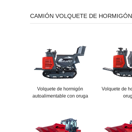
CAMIÓN VOLQUETE DE HORMIGÓN
Capacidad del hopper
Capacidad del 
300 L
370 L
Potencia nominal
Potencia nomin
7,2 KW
7.2 KW
Peso de la máquina
Peso de la máq
800 KG
840 KG
Volquete de hormigón
Volquete de h
autoalimentable con oruga
oru
Capacidad del cubo
Capacidad del 
1.6 M³
2.5 M³