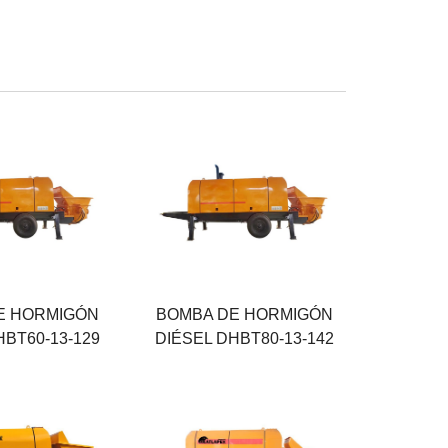
ima
Salida máxima
60 M³/H
xima
Presión máxima
12.5 MPA
Fuerza
142 KW
E HORMIGÓN
BOMBA DE HORMIGÓN
HBT60-13-129
DIÉSEL DHBT80-13-142
dimiento
Máximo rendimiento