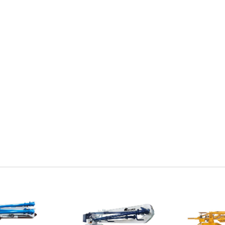
dio
Posición del radio
Posición del
15 M
16.5 M