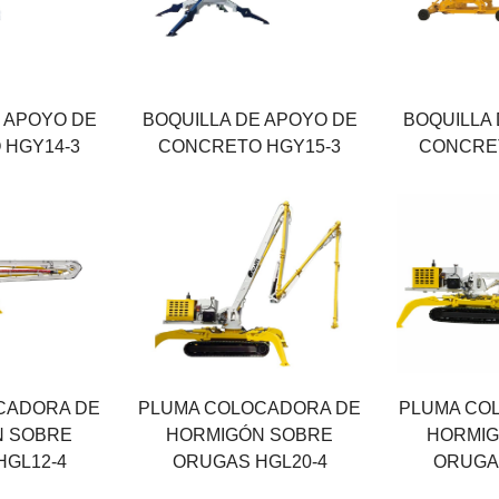
tema
Presión del sistema
Presión del
20 MPA
20 MPA
otor
Potencia del motor
Potencia de
4 KW
4 KW
 APOYO DE
BOQUILLA DE APOYO DE
BOQUILLA
 HGY14-3
CONCRETO HGY15-3
CONCRET
dio
Posición del radio
Posición del
19.8 M
21 M
tema
Presión del sistema
Presión del
32 MPA
32 MPA
Fuerza
Fuerza
CADORA DE
PLUMA COLOCADORA DE
PLUMA CO
65 KW
66 KW
N SOBRE
HORMIGÓN SOBRE
HORMIG
GL12-4
ORUGAS HGL20-4
ORUGA