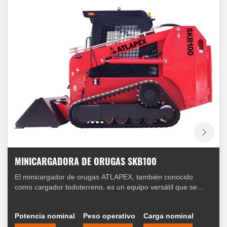
MINICARGADORA DE ORUGAS SKB100
El minicargador de orugas ATLAPEX, también conocido
como cargador todoterreno, es un equipo versátil que se
utiliza habitualmente en la construcción, el paisajismo y la
agricultura. Está diseñado para realizar diversas tareas con
Potencia nominal
Peso operativo
Carga nominal
eficiencia y precisión. En este artículo, exploraremos las