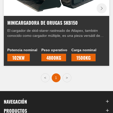
MINICARGADORA DE ORUGAS SKB150
El cargador de skid-starer rastreado de Atlapex, también
conocido como cargador múltiple, es una pieza versátil de
equipo comúnmente utilizado en la construcción, el
paisajismo y la agricultura. Está diseñado para realizar varias
Potencia nominal
Peso operativo
Carga nominal
tareas con eficiencia y precisión. En este artículo,
exploraremos las características, los beneficios y las
102KW
4800KG
1500KG
aplicaciones de un cargador de skid-ester rastreado.
<
1
>
NAVEGACIÓN
PRODUCTOS