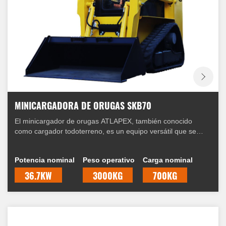
MINICARGADORA DE ORUGAS SKB70
El minicargador de orugas ATLAPEX, también conocido
como cargador todoterreno, es un equipo versátil que se
utiliza habitualmente en la construcción, el paisajismo y la
agricultura. Está diseñado para realizar diversas tareas con
Potencia nominal
Peso operativo
Carga nominal
eficiencia y precisión. En este artículo, exploraremos las
características, los beneficios y las aplicaciones de un
36.7KW
3000KG
700KG
minicargador de orugas.