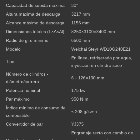
Capacidad de subida máxima
30°
Altura máxima de descarga
3217 mm
Alcance máximo de descarga
1156 mm
Dimensiones totales (L×A×Al)
8250×3100×3400 mm
Radio de giro mínimo
6500 mm
Modelo
Weichai Steyr WD10G240E21
En línea, refrigerado por agua,
Tipo
inyección en cilindro seco
Número de cilindros -
6－126×130 mm
diámetro/carrera
Potencia nominal
175 kw
Par máximo
950 N·m
Índice mínimo de consumo de
≤ 208 g/kw·h
combustible
Convertidor de par
YJ375
Engranaje recto con cambio de