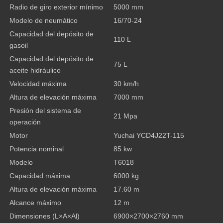
Radio de giro exterior mínimo
5000 mm
Modelo de neumático
16/70-24
Capacidad del depósito de
110 L
gasoil
Capacidad del depósito de
75 L
aceite hidráulico
Velocidad máxima
30 km/h
Altura de elevación máxima
7000 mm
Presión del sistema de
21 Mpa
operación
Motor
Yuchai YCD4J22T-115
Potencia nominal
85 kw
Modelo
T6018
Capacidad máxima
6000 kg
Altura de elevación máxima
17.60 m
Alcance máximo
12 m
Dimensiones (L×A×Al)
6900×2700×2760 mm