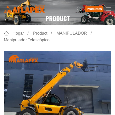
Productos
PRODUCT
Hogar
Product
MANIPULADOR
Manipulador Telescópico