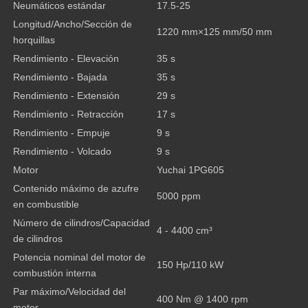
Neumáticos estándar
17.5-25
Longitud/Ancho/Sección de
1220 mm×125 mm/50 mm
horquillas
Rendimiento - Elevación
35 s
Rendimiento - Bajada
35 s
Rendimiento - Extensión
29 s
Rendimiento - Retracción
17 s
Rendimiento - Empuje
9 s
Rendimiento - Volcado
9 s
Motor
Yuchai 1PG605
Contenido máximo de azufre
5000 ppm
en combustible
Número de cilindros/Capacidad
4 - 4400 cm³
de cilindros
Potencia nominal del motor de
150 Hp/110 kW
combustión interna
Par máximo/Velocidad del
400 Nm @ 1400 rpm
motor