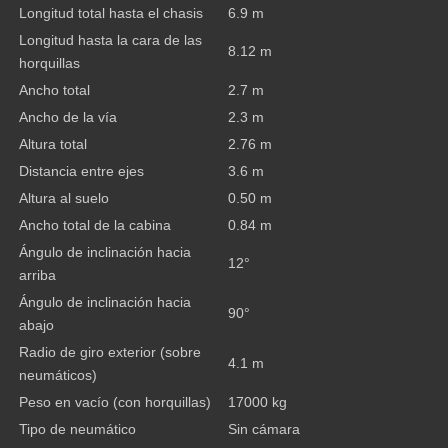
Longitud total hasta el chasis
6.9 m
Longitud hasta la cara de las
8.12 m
horquillas
Ancho total
2.7 m
Ancho de la vía
2.3 m
Altura total
2.76 m
Distancia entre ejes
3.6 m
Altura al suelo
0.50 m
Ancho total de la cabina
0.84 m
Ángulo de inclinación hacia
12°
arriba
Ángulo de inclinación hacia
90°
abajo
Radio de giro exterior (sobre
4.1 m
neumáticos)
Peso en vacío (con horquillas)
17000 kg
Tipo de neumático
Sin cámara