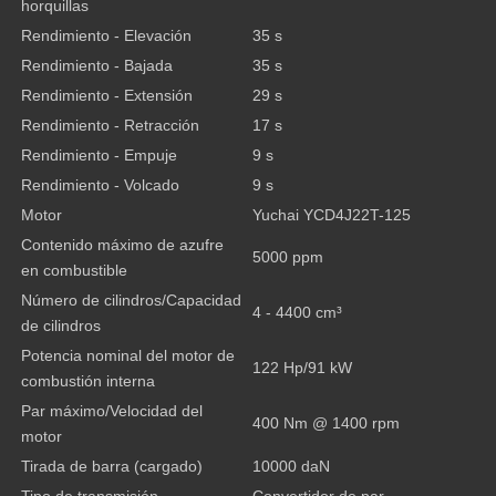
horquillas
Rendimiento - Elevación
35 s
Rendimiento - Bajada
35 s
Rendimiento - Extensión
29 s
Rendimiento - Retracción
17 s
Rendimiento - Empuje
9 s
Rendimiento - Volcado
9 s
Motor
Yuchai YCD4J22T-125
Contenido máximo de azufre
5000 ppm
en combustible
Número de cilindros/Capacidad
4 - 4400 cm³
de cilindros
Potencia nominal del motor de
122 Hp/91 kW
combustión interna
Par máximo/Velocidad del
400 Nm @ 1400 rpm
motor
Tirada de barra (cargado)
10000 daN