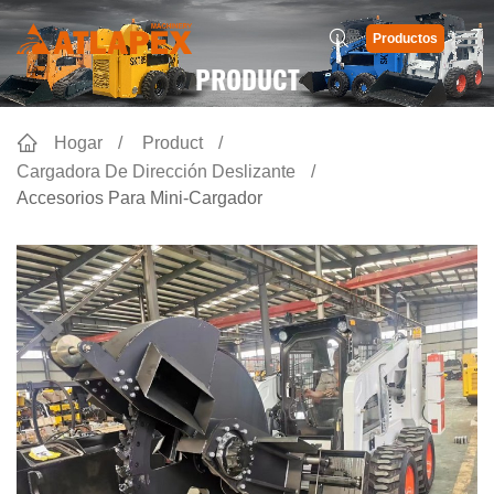
Productos
PRODUCT
Hogar
Product
Cargadora De Dirección Deslizante
Accesorios Para Mini-Cargador