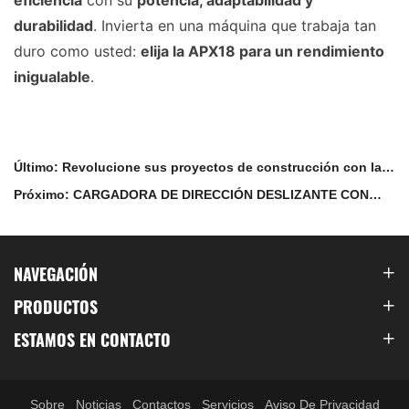
eficiencia
con su
potencia, adaptabilidad y
durabilidad
. Invierta en una máquina que trabaja tan
duro como usted:
elija la APX18 para un rendimiento
inigualable
.
Último: Revolucione sus proyectos de construcción con la
mezcladora de concreto autocargable ATLAPEX AL 1000
Próximo: CARGADORA DE DIRECCIÓN DESLIZANTE CON
RUEDAS ATLAPEX SKT85
NAVEGACIÓN
PRODUCTOS
ESTAMOS EN CONTACTO
Sobre
Noticias
Contactos
Servicios
Aviso De Privacidad