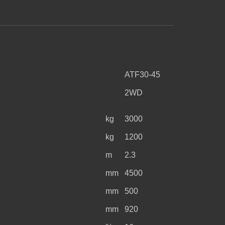
ATF30-45
2WD
kg
3000
kg
1200
m
2.3
mm
4500
mm
500
mm
920