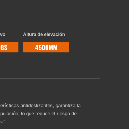
ivo
Altura de elevación
KGS
4500MM
rísticas antideslizantes, garantiza la
pulación, lo que reduce el riesgo de
va".