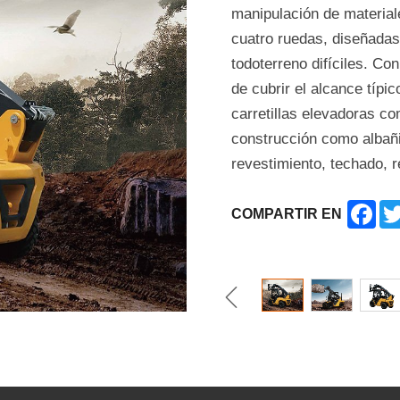
manipulación de material
cuatro ruedas, diseñada
todoterreno difíciles. C
de cubrir el alcance típi
carretillas elevadoras c
construcción como albañil
revestimiento, techado, 
Fac
COMPARTIR EN