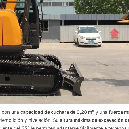
: con una
capacidad de cuchara de 0,28 m³
y una
fuerza m
demolición y nivelación. Su
altura máxima de excavación 
iente del
35°
le permiten adaptarse fácilmente a terrenos d