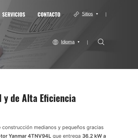
SERVICIOS
CONTACTO
Sitios
Idioma
y de Alta Eficiencia
e construcción medianos y pequeños gracias
tor Yanmar 4TNV94L
que entrega
36,2 kW a