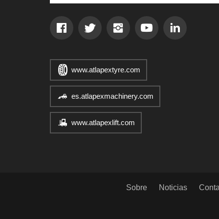
www.atlapextyre.com
es.atlapexmachinery.com
www.atlapexlift.com
Sobre
Noticias
Conta