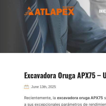
INIC
Excavadora Oruga APX75 – Un
June 13th, 2025
Recientemente, la
excavadora oruga APX75
s
a sus excepcionales parámetros de rendimien