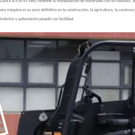
 ATLAPEX ATF30-45 4WD redefine la manipulación de materiales con su robustez, s
ta máquina es su socio definitivo en la construcción, la agricultura, la construc
timientos y apilamiento pesado con facilidad.