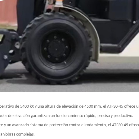
rativo de 5400 kg y una altura de elevación de 4500 mm, el ATF30-45 ofrece una
dades de elevación garantizan un funcionamiento rápido, preciso y productivo.
te y un avanzado sistema de protección contra el rodamiento, el ATF30-45 ofrece
maniobras complejas.