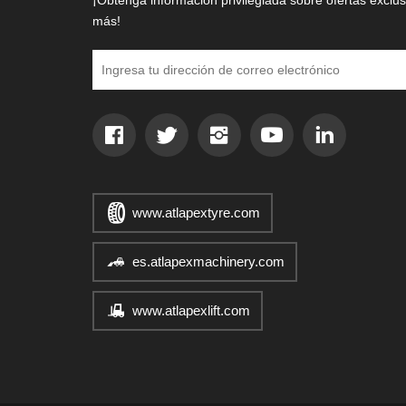
¡Obtenga información privilegiada sobre ofertas exclus
más!
www.atlapextyre.com
es.atlapexmachinery.com
www.atlapexlift.com