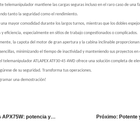
este telemanipulador mantiene las cargas seguras incluso en el raro caso de una fa
ando tanto la seguridad como el rendimiento.
 una mayor comodidad durante los largos turnos, mientras que los dobles espejos
a y eficiencia, especialmente en sitios de trabajo congestionados o complicados.
mente, la capota del motor de gran apertura y la cabina inclinable proporcionan
sencillas, minimizando el tiempo de inactividad y manteniendo sus proyectos en e
, el telemanipulador ATLAPEX ATF30-45 4WD ofrece una solución completa de elev
gúrese de su seguridad. Transforma tus operaciones.
ogramar una demostración!
s APX75W: potencia y
Próximo: Potente 