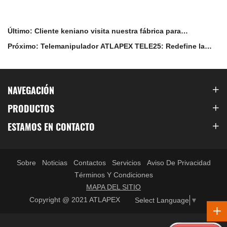
Último: Cliente keniano visita nuestra fábrica para
inspeccionar nuevas hormigoneras
Próximo: Telemanipulador ATLAPEX TELE25: Redefine la
eficiencia, seguridad e inteligencia en la manipulación de
materiales
NAVEGACIÓN
PRODUCTOS
ESTAMOS EN CONTACTO
Sobre
Noticias
Contactos
Servicios
Aviso De Privacidad
Términos Y Condiciones
MAPA DEL SITIO
Copyright @ 2021 ATLAPEX
Select Language
▼