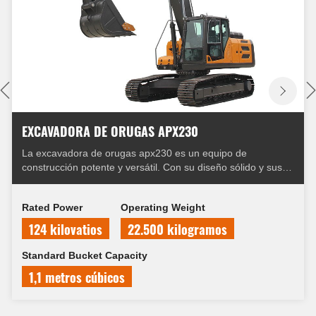
EXCAVADORA DE ORUGAS APX230
La excavadora de orugas apx230 es un equipo de
construcción potente y versátil. Con su diseño sólido y sus
funciones avanzadas, puede manejar fácilmente diversas
tareas de minería. Ya sea cavando zanjas, desmontando
Rated Power
Operating Weight
estructuras o levantando objetos pesados, el apx230 puede
hacer frente a los desafíos.
124 kilovatios
22.500 kilogramos
Standard Bucket Capacity
1,1 metros cúbicos