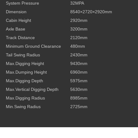
System Pressure
32MPA
Dimension
8540×2720×2920mm
Cabin Height
2920mm
Axle Base
3200mm
Track Distance
2120mm
Minimum Ground Clearance
480mm
Tail Swing Radius
2430mm
Max.Digging Height
9430mm
Max.Dumping Height
6960mm
Max.Digging Depth
5975mm
Max.Vertical Digging Depth
5630mm
Max.Digging Radius
8985mm
Min.Swing Radius
2725mm