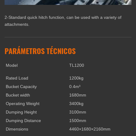
2-Standard quick hitch function, can be used with a variety of
attachments.
PARÁMETROS TÉCNICOS
Model
TL1200
Rated Load
1200kg
Bucket Capacity
0.4m³
Bucket width
1680mm
Operating Weight
3400kg
Dumping Height
3100mm
Dumping Distance
1500mm
Dimensions
4460×1680×2160mm