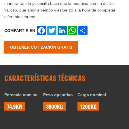
manera rápida y sencilla hace que la máquina sea un activo
valioso, que ahorra tiempo y esfuerzo a la hora de completar
diferentes tareas.
Facebook
Twitter
LinkedIn
WhatsApp
Share
COMPARTIR EN
OBTENER COTIZACIÓN GRATIS
CARACTERÍSTICAS TÉCNICAS
Potencia nominal
Peso operativo
Carga nominal
74.9KW
3800KG
1200KG