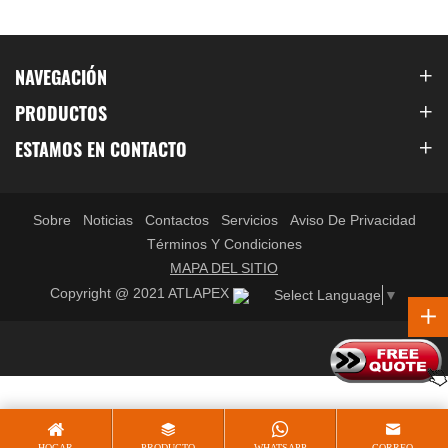
minicargador retroexcavador de 500 kg para uso personal y
en espacios pequeños
NAVEGACIÓN
PRODUCTOS
ESTAMOS EN CONTACTO
Sobre
Noticias
Contactos
Servicios
Aviso De Privacidad
Términos Y Condiciones
MAPA DEL SITIO
Copyright @ 2021 ATLAPEX
Select Language
▼
HOGAR
PRODUCTO
WHATSAPP
CORREO