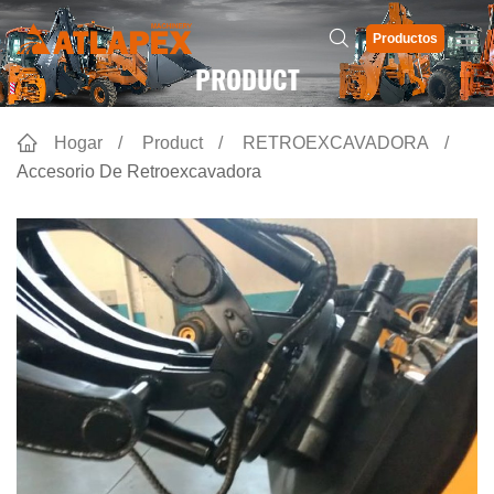
Productos
PRODUCT
Hogar
Product
RETROEXCAVADORA
Accesorio De Retroexcavadora