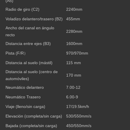
(A5)
Radio de giro (C2)
2240mm
Voladizo delantero/trasero (B2)
455mm
Ancho del canal en ángulo
2280mm
recto
Distancia entre ejes (B3)
1600mm
Pista (F/R
）
970/970mm
Distancia al suelo (mástil)
115 mm
Distancia al suelo (centro de
170 mm
automóviles)
Neumático delantero
7.00-12
Neumático Trasero
6.00-9
Viaje (lleno/sin carga)
17/19.5km/h
Elevación (completa/sin carga)
530/550mm/s
Bajada (completa/sin carga)
450/550mm/s