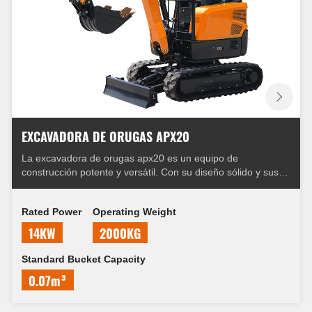
EXCAVADORA DE ORUGAS APX20
La excavadora de orugas apx20 es un equipo de
construcción potente y versátil. Con su diseño sólido y sus
funciones avanzadas, puede manejar fácilmente diversas
tareas de minería. Ya sea cavando zanjas, desmontando
Rated Power
Operating Weight
estructuras o levantando objetos pesados, apx20 puede
hacer frente a los desafíos.
14KW
2000KG
Standard Bucket Capacity
0.07m³