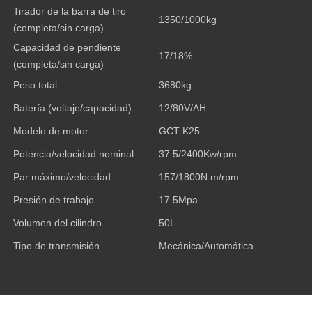
Tirador de la barra de tiro
1350/1000kg
(completa/sin carga)
Capacidad de pendiente
17/18%
(completa/sin carga)
Peso total
3680kg
Batería (voltaje/capacidad)
12/80V/AH
Modelo de motor
GCT K25
Potencia/velocidad nominal
37.5/2400Kw/rpm
Par máximo/velocidad
157/1800N.m/rpm
Presión de trabajo
17.5Mpa
Volumen del cilindro
50L
Tipo de transmisión
Mecánica/Automática